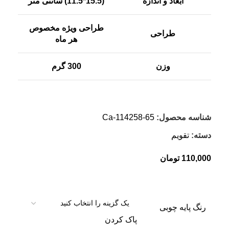
ابعاد و اندازه
(15.5*11.5) سانتی متر
طراحی ویژه مخصوص
طراحی
هر ماه
وزن
300 گرم
شناسه محصول:
Ca-114258-65
دسته:
تقویم
110,000
تومان
رنگ پایه چوبی
پاک کردن